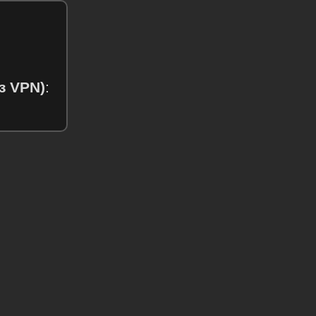
з VPN)
: