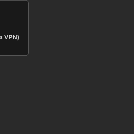
з VPN)
: